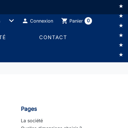

shopping_cart
0
Connexion
Panier
TÉ
CONTACT
Pages
La société