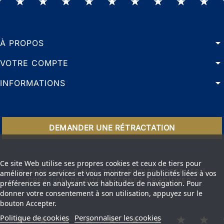
arrow_drop_down
À PROPOS
arrow_drop_down
VOTRE COMPTE
arrow_drop_down
INFORMATIONS
DEMANDER UNE RÉTRACTATION
Ce site Web utilise ses propres cookies et ceux de tiers pour
© 2026 - SOLE MIO. TOUS DROITS RÉSERVÉS |
améliorer nos services et vous montrer des publicités liées à vos
CRÉATION DE SITE INTERNET PRODUWEB™
préférences en analysant vos habitudes de navigation. Pour
donner votre consentement à son utilisation, appuyez sur le
bouton Accepter.
Politique de cookies
Personnaliser les cookies