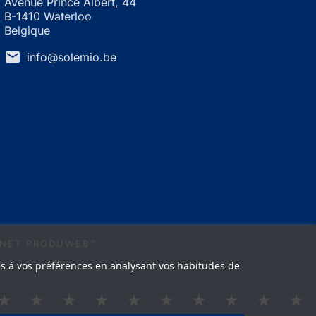
Avenue Prince Albert, 44
B-1410 Waterloo
Belgique
mail
info@solemio.be
ERNET PRODUWEB™
ées à vos préférences en analysant vos habitudes de