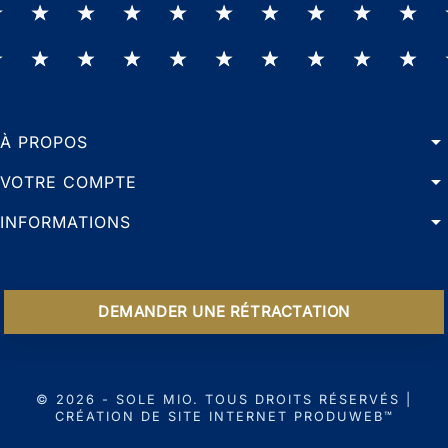
arrow_drop_down
À PROPOS
arrow_drop_down
VOTRE COMPTE
arrow_drop_down
INFORMATIONS
DEMANDER UNE RÉTRACTATION
© 2026 - SOLE MIO. TOUS DROITS RÉSERVÉS |
CRÉATION DE SITE INTERNET PRODUWEB™