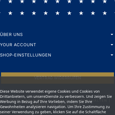
arrow_drop_down
ÜBER UNS
arrow_drop_down
YOUR ACCOUNT
arrow_drop_down
SHOP-EINSTELLUNGEN
VERTRAG WIDERRUFEN
Diese Website verwendet eigene Cookies und Cookies von
Drittanbietern, um unsereDienste zu verbessern. Und zeigen Sie
© 2026 - SOLE MIO. ALLE RECHTE VORBEHALTEN |
Werbung in Bezug auf Ihre Vorlieben, indem Sie Ihre
WEBSITE BY PRODUWEB™
Gewohnheiten analysieren navigation. Um Ihre Zustimmung zu
seiner Verwendung zu geben, klicken Sie auf die Schaltfläche